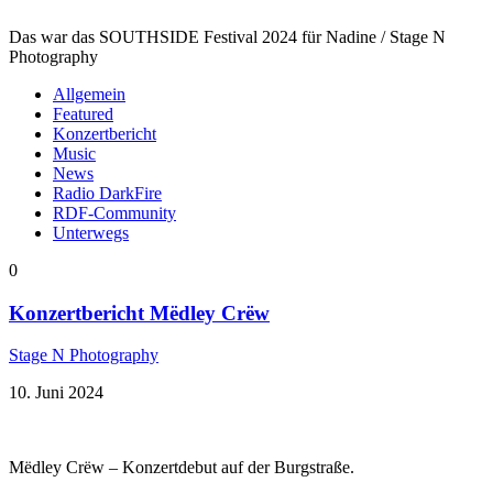
Das war das SOUTHSIDE Festival 2024 für Nadine / Stage N
Photography
Allgemein
Featured
Konzertbericht
Music
News
Radio DarkFire
RDF-Community
Unterwegs
0
Konzertbericht Mëdley Crëw
Stage N Photography
10. Juni 2024
Mëdley Crëw – Konzertdebut auf der Burgstraße.