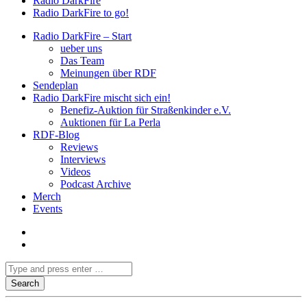
Radio DarkFire
Radio DarkFire to go!
Radio DarkFire – Start
ueber uns
Das Team
Meinungen über RDF
Sendeplan
Radio DarkFire mischt sich ein!
Benefiz-Auktion für Straßenkinder e.V.
Auktionen für La Perla
RDF-Blog
Reviews
Interviews
Videos
Podcast Archive
Merch
Events