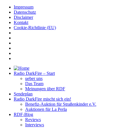
Impressum
Datenschutz
Disclaimer
Kontakt
Cookie-Richtlinie (EU)
Radio DarkFire – Start
ueber uns
Das Team
Meinungen über RDF
Sendeplan
Radio DarkFire mischt sich ein!
Benefiz-Auktion für Straßenkinder e.V.
Auktionen für La Perla
RDF-Blog
Reviews
Interviews