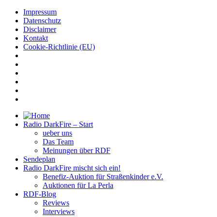
Impressum
Datenschutz
Disclaimer
Kontakt
Cookie-Richtlinie (EU)
Radio DarkFire – Start
ueber uns
Das Team
Meinungen über RDF
Sendeplan
Radio DarkFire mischt sich ein!
Benefiz-Auktion für Straßenkinder e.V.
Auktionen für La Perla
RDF-Blog
Reviews
Interviews