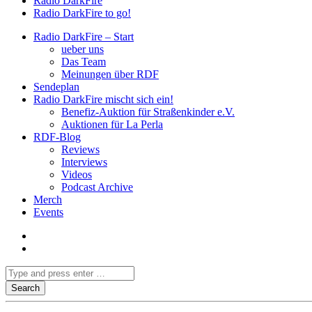
Radio DarkFire
Radio DarkFire to go!
Radio DarkFire – Start
ueber uns
Das Team
Meinungen über RDF
Sendeplan
Radio DarkFire mischt sich ein!
Benefiz-Auktion für Straßenkinder e.V.
Auktionen für La Perla
RDF-Blog
Reviews
Interviews
Videos
Podcast Archive
Merch
Events