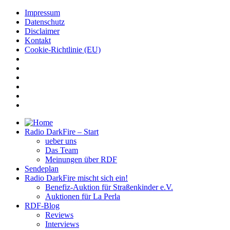
Impressum
Datenschutz
Disclaimer
Kontakt
Cookie-Richtlinie (EU)
Radio DarkFire – Start
ueber uns
Das Team
Meinungen über RDF
Sendeplan
Radio DarkFire mischt sich ein!
Benefiz-Auktion für Straßenkinder e.V.
Auktionen für La Perla
RDF-Blog
Reviews
Interviews