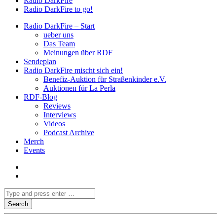
Radio DarkFire
Radio DarkFire to go!
Radio DarkFire – Start
ueber uns
Das Team
Meinungen über RDF
Sendeplan
Radio DarkFire mischt sich ein!
Benefiz-Auktion für Straßenkinder e.V.
Auktionen für La Perla
RDF-Blog
Reviews
Interviews
Videos
Podcast Archive
Merch
Events