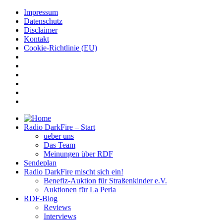
Impressum
Datenschutz
Disclaimer
Kontakt
Cookie-Richtlinie (EU)
Radio DarkFire – Start
ueber uns
Das Team
Meinungen über RDF
Sendeplan
Radio DarkFire mischt sich ein!
Benefiz-Auktion für Straßenkinder e.V.
Auktionen für La Perla
RDF-Blog
Reviews
Interviews