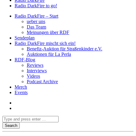
Radio DarkFire
Radio DarkFire to go!
Radio DarkFire – Start
ueber uns
Das Team
Meinungen über RDF
Sendeplan
Radio DarkFire mischt sich ein!
Benefiz-Auktion für Straßenkinder e.V.
Auktionen für La Perla
RDF-Blog
Reviews
Interviews
Videos
Podcast Archive
Merch
Events