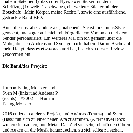
mal ein Statement!), dazu drei Flyer, zwei Sticker mit dem
Schriftzug (1x weiß, 1x schwarz), ein weiterer Sticker mit der
Botschaft: „Mein Körper, meine Rechte“, sowie eine ausführliche,
gedruckte Band-BIO.
Auch diese ist alles andere als „mal eben“. Sie ist im Comic-Style
gemacht, und sogar auf mich mit bürgerlichem Vornamen und dem
Sender personalisiert! Ein weiteres Mal bin ich geflasht über die
Mühe, die sich Andreas und Sven gemacht haben. Darum Asche auf
mein Haupt, dass es etwas gedauert hat, bis ich zu dieser Review
gekommen bin.
Die Band/das Projekt:
Human Eating Monster sind
Sven M (links)und Andreas P.
(rechts) – © 2021 – Human
Eating Monster
2016 endet ein anderes Projekt, und Andreas (Drums) und Sven
(Bass) tun sich zu einer neuen Ära zusammen. (Alternative) Rock
wollen sie machen, und Metal. Das Ziel soll sein, mit offenen Ohren
und Augen an die Musik heranzugehen, zu sich selbst zu stehen,