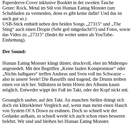
Papersleeve-Cover inklusive Booklet in der zweiten Tasche
Genre: Rock, Metal im Stil von Human Eating Monster (um
Schubladen zu vermeiden, denn es gibt keine dafür! Und das ist
auch gut so.)
USB-Stick enthielt neben den beiden Songs „27315“ und „The
Sting“ auch einen Dropin (Sehr geil mitgedacht!!!) und Fotos, sowie
das Video zu „27315“ (findet ihr weiter unten als YouTube-
Einbettung).
Der Sound:
Human Eating Monster klingt düster, druckvoll, eher im Midtempo
angesiedelt. Mit den Begriffen „Keine faulen Kompromisse“ oder
„Nichts halbgares“ treffen Andreas und Sven voll ins Schwarze –
also in unsere Seele! Die Bassriffs sind tragend, die Drums treiben
einen vor sich her. Stillsitzen ist beim Hören des Albums kaum
möglich. Entweder wippt der Fuß im Takt, oder der Kopf nickt mit.
Gesanglich sauber, auf den Takt. An manchen Stellen drängt sich
doch ein klitzekleiner Vergleich auf, wenn man meint einen Hauch
von System Of A Down zu erahnen. Doch so schnell wie der
Gedanke aufkam, so schnell werde ich auch schon eines besseren
belehrt. Wir sind und bleiben bei Human Eating Monster.