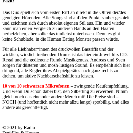
Fazit:
Das Duo spielt sich vom ersten Riff an direkt in die Ohren der/des
geneigten Hörenden. Alle Songs sind auf den Punkt, sauber gespielt
und zeichnen sich durch absolut eigenen Stil aus. Hin und wieder
kann man einen Vergleich zu anderen Bands an den Haaren
herbeiziehen, aber sollte das tunlichst unterlassen. Denn es gibt
keine Schublade, in die Human Eating Monster passen würde.
Für alle Liebhaber*innen des druckvollen Bassriffs und der
wirklich, wirklich treibenden Drums ist das hier ein Juwel fürs CD-
Regal und die gediegene Runde Musikgenuss. Andreas und Sven
sorgen für düsteren und mosh-lustigen Sound. Es empfiehlt sich hier
dringend, alle Regler ihres Abspielgerätes nach ganz rechts zu
drehen, um aktive Nachbarschaftshilfe zu leisten.
10 von 10 schwarzen Mikrofonen
– zwingende Kaufempfehlung.
Und wenn Du schon dabei bist, den Silberling zu erwerben: Nimm
gleich noch das eine oder andere Merch mit! Die Preise sind –
NOCH (und hoffentlich nicht mehr allzu lange) spotbillig, und alles
andere als gerechtfertigt.
© 2021 by Radio
DarkFire & Human