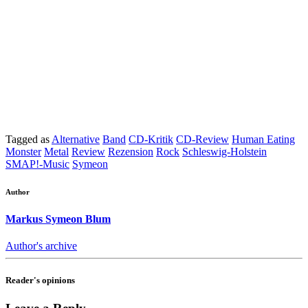
Tagged as
Alternative
Band
CD-Kritik
CD-Review
Human Eating
Monster
Metal
Review
Rezension
Rock
Schleswig-Holstein
SMAP!-Music
Symeon
Author
Markus Symeon Blum
Author's archive
Reader's opinions