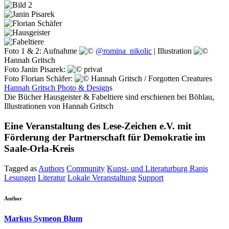
Foto 1 & 2: Aufnahme
@romina_nikolic
| Illustration
Hannah Gritsch
Foto Janin Pisarek:
privat
Foto Florian Schäfer:
Hannah Gritsch / Forgotten Creatures
Hannah Gritsch Photo & Design
s
Die Bücher Hausgeister & Fabeltiere sind erschienen bei Böhlau,
Illustrationen von Hannah Gritsch
Eine Veranstaltung des Lese-Zeichen e.V. mit
Förderung der Partnerschaft für Demokratie im
Saale-Orla-Kreis
Tagged as
Authors
Community
Kunst- und Literaturburg Ranis
Lesungen
Literatur
Lokale Veranstaltung
Support
Author
Markus Symeon Blum