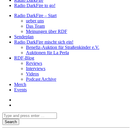
Radio DarkFire
Radio DarkFire to go!
Radio DarkFire – Start
ueber uns
Das Team
Meinungen über RDF
Sendeplan
Radio DarkFire mischt sich ein!
Benefiz-Auktion für Straßenkinder e.V.
Auktionen für La Perla
RDF-Blog
Reviews
Interviews
Videos
Podcast Archive
Merch
Events