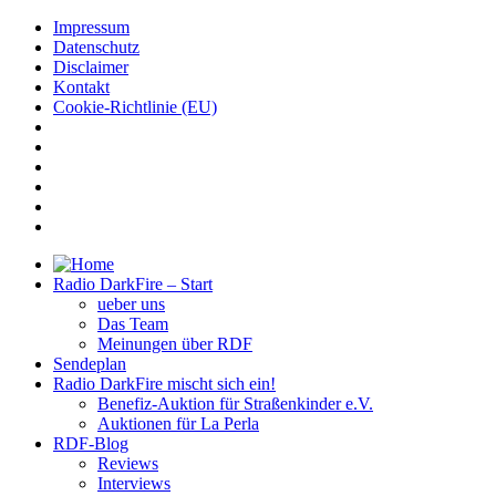
Impressum
Datenschutz
Disclaimer
Kontakt
Cookie-Richtlinie (EU)
Radio DarkFire – Start
ueber uns
Das Team
Meinungen über RDF
Sendeplan
Radio DarkFire mischt sich ein!
Benefiz-Auktion für Straßenkinder e.V.
Auktionen für La Perla
RDF-Blog
Reviews
Interviews