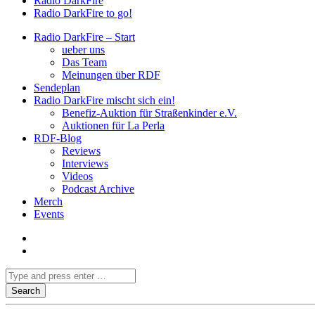
Radio DarkFire
Radio DarkFire to go!
Radio DarkFire – Start
ueber uns
Das Team
Meinungen über RDF
Sendeplan
Radio DarkFire mischt sich ein!
Benefiz-Auktion für Straßenkinder e.V.
Auktionen für La Perla
RDF-Blog
Reviews
Interviews
Videos
Podcast Archive
Merch
Events