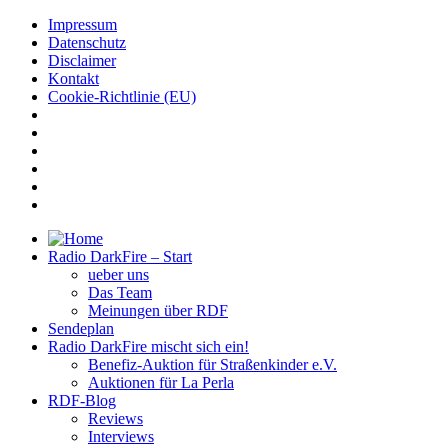
Impressum
Datenschutz
Disclaimer
Kontakt
Cookie-Richtlinie (EU)
Radio DarkFire – Start
ueber uns
Das Team
Meinungen über RDF
Sendeplan
Radio DarkFire mischt sich ein!
Benefiz-Auktion für Straßenkinder e.V.
Auktionen für La Perla
RDF-Blog
Reviews
Interviews