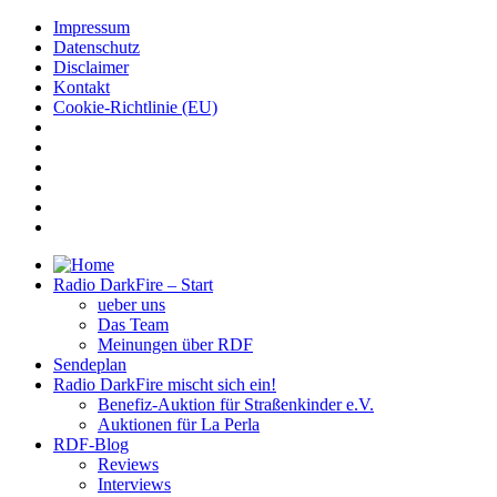
Impressum
Datenschutz
Disclaimer
Kontakt
Cookie-Richtlinie (EU)
Radio DarkFire – Start
ueber uns
Das Team
Meinungen über RDF
Sendeplan
Radio DarkFire mischt sich ein!
Benefiz-Auktion für Straßenkinder e.V.
Auktionen für La Perla
RDF-Blog
Reviews
Interviews