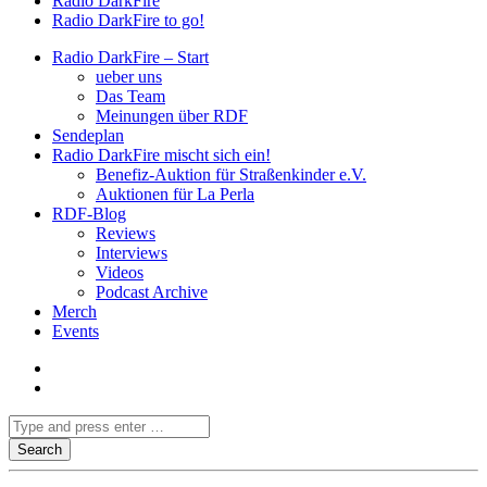
Radio DarkFire
Radio DarkFire to go!
Radio DarkFire – Start
ueber uns
Das Team
Meinungen über RDF
Sendeplan
Radio DarkFire mischt sich ein!
Benefiz-Auktion für Straßenkinder e.V.
Auktionen für La Perla
RDF-Blog
Reviews
Interviews
Videos
Podcast Archive
Merch
Events