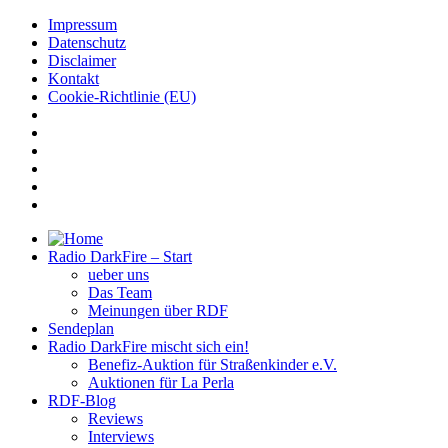
Impressum
Datenschutz
Disclaimer
Kontakt
Cookie-Richtlinie (EU)
Radio DarkFire – Start
ueber uns
Das Team
Meinungen über RDF
Sendeplan
Radio DarkFire mischt sich ein!
Benefiz-Auktion für Straßenkinder e.V.
Auktionen für La Perla
RDF-Blog
Reviews
Interviews