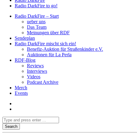
Radio DarkFire
Radio DarkFire to go!
Radio DarkFire – Start
ueber uns
Das Team
Meinungen über RDF
Sendeplan
Radio DarkFire mischt sich ein!
Benefiz-Auktion für Straßenkinder e.V.
Auktionen für La Perla
RDF-Blog
Reviews
Interviews
Videos
Podcast Archive
Merch
Events