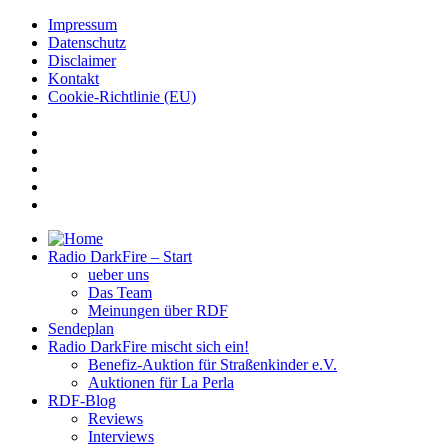
Impressum
Datenschutz
Disclaimer
Kontakt
Cookie-Richtlinie (EU)
Radio DarkFire – Start
ueber uns
Das Team
Meinungen über RDF
Sendeplan
Radio DarkFire mischt sich ein!
Benefiz-Auktion für Straßenkinder e.V.
Auktionen für La Perla
RDF-Blog
Reviews
Interviews