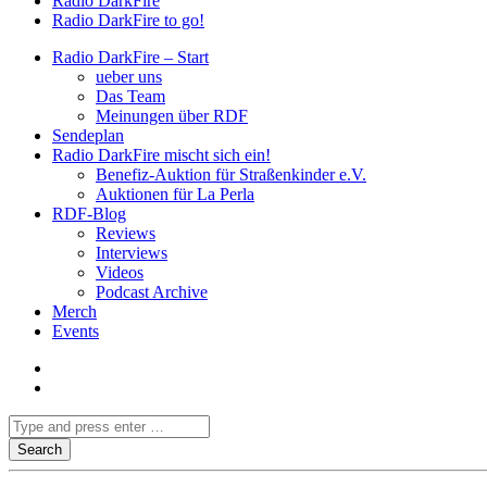
Radio DarkFire
Radio DarkFire to go!
Radio DarkFire – Start
ueber uns
Das Team
Meinungen über RDF
Sendeplan
Radio DarkFire mischt sich ein!
Benefiz-Auktion für Straßenkinder e.V.
Auktionen für La Perla
RDF-Blog
Reviews
Interviews
Videos
Podcast Archive
Merch
Events