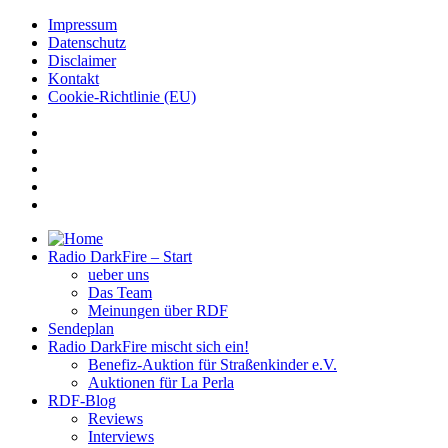
Impressum
Datenschutz
Disclaimer
Kontakt
Cookie-Richtlinie (EU)
Radio DarkFire – Start
ueber uns
Das Team
Meinungen über RDF
Sendeplan
Radio DarkFire mischt sich ein!
Benefiz-Auktion für Straßenkinder e.V.
Auktionen für La Perla
RDF-Blog
Reviews
Interviews