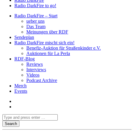
Radio DarkFire
Radio DarkFire to go!
Radio DarkFire – Start
ueber uns
Das Team
Meinungen über RDF
Sendeplan
Radio DarkFire mischt sich ein!
Benefiz-Auktion für Straßenkinder e.V.
Auktionen für La Perla
RDF-Blog
Reviews
Interviews
Videos
Podcast Archive
Merch
Events