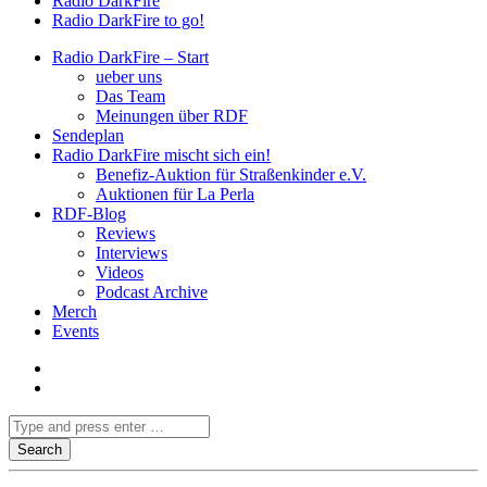
Radio DarkFire
Radio DarkFire to go!
Radio DarkFire – Start
ueber uns
Das Team
Meinungen über RDF
Sendeplan
Radio DarkFire mischt sich ein!
Benefiz-Auktion für Straßenkinder e.V.
Auktionen für La Perla
RDF-Blog
Reviews
Interviews
Videos
Podcast Archive
Merch
Events