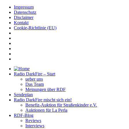
Impressum
Datenschutz
Disclaimer
Kontakt
Cookie-Richtlinie (EU)
Radio DarkFire – Start
ueber uns
Das Team
Meinungen über RDF
Sendeplan
Radio DarkFire mischt sich ein!
Benefiz-Auktion für Straßenkinder e.V.
Auktionen für La Perla
RDF-Blog
Reviews
Interviews