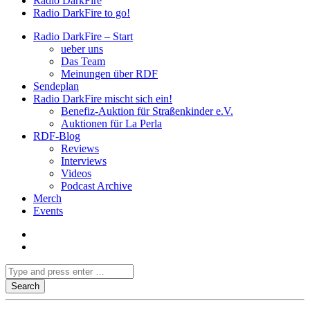
Radio DarkFire
Radio DarkFire to go!
Radio DarkFire – Start
ueber uns
Das Team
Meinungen über RDF
Sendeplan
Radio DarkFire mischt sich ein!
Benefiz-Auktion für Straßenkinder e.V.
Auktionen für La Perla
RDF-Blog
Reviews
Interviews
Videos
Podcast Archive
Merch
Events