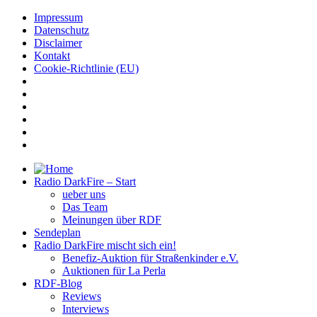
Impressum
Datenschutz
Disclaimer
Kontakt
Cookie-Richtlinie (EU)
Radio DarkFire – Start
ueber uns
Das Team
Meinungen über RDF
Sendeplan
Radio DarkFire mischt sich ein!
Benefiz-Auktion für Straßenkinder e.V.
Auktionen für La Perla
RDF-Blog
Reviews
Interviews