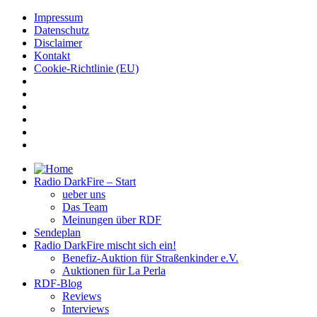
Impressum
Datenschutz
Disclaimer
Kontakt
Cookie-Richtlinie (EU)
Radio DarkFire – Start
ueber uns
Das Team
Meinungen über RDF
Sendeplan
Radio DarkFire mischt sich ein!
Benefiz-Auktion für Straßenkinder e.V.
Auktionen für La Perla
RDF-Blog
Reviews
Interviews