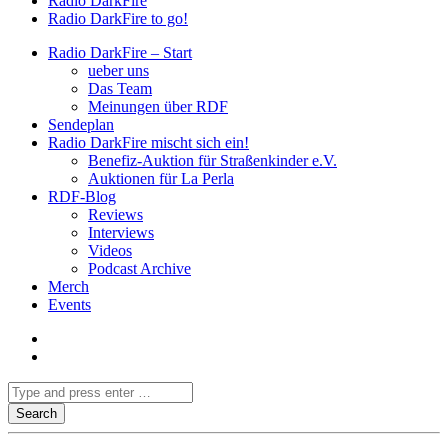
Radio DarkFire
Radio DarkFire to go!
Radio DarkFire – Start
ueber uns
Das Team
Meinungen über RDF
Sendeplan
Radio DarkFire mischt sich ein!
Benefiz-Auktion für Straßenkinder e.V.
Auktionen für La Perla
RDF-Blog
Reviews
Interviews
Videos
Podcast Archive
Merch
Events