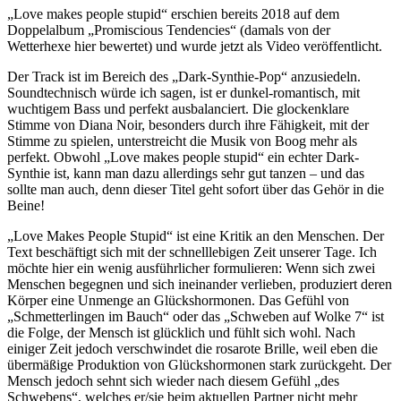
„Love makes people stupid“ erschien bereits 2018 auf dem
Doppelalbum „Promiscious Tendencies“ (damals von der
Wetterhexe hier bewertet) und wurde jetzt als Video veröffentlicht.
Der Track ist im Bereich des „Dark-Synthie-Pop“ anzusiedeln.
Soundtechnisch würde ich sagen, ist er dunkel-romantisch, mit
wuchtigem Bass und perfekt ausbalanciert. Die glockenklare
Stimme von Diana Noir, besonders durch ihre Fähigkeit, mit der
Stimme zu spielen, unterstreicht die Musik von Boog mehr als
perfekt. Obwohl „Love makes people stupid“ ein echter Dark-
Synthie ist, kann man dazu allerdings sehr gut tanzen – und das
sollte man auch, denn dieser Titel geht sofort über das Gehör in die
Beine!
„Love Makes People Stupid“ ist eine Kritik an den Menschen. Der
Text beschäftigt sich mit der schnelllebigen Zeit unserer Tage. Ich
möchte hier ein wenig ausführlicher formulieren: Wenn sich zwei
Menschen begegnen und sich ineinander verlieben, produziert deren
Körper eine Unmenge an Glückshormonen. Das Gefühl von
„Schmetterlingen im Bauch“ oder das „Schweben auf Wolke 7“ ist
die Folge, der Mensch ist glücklich und fühlt sich wohl. Nach
einiger Zeit jedoch verschwindet die rosarote Brille, weil eben die
übermäßige Produktion von Glückshormonen stark zurückgeht. Der
Mensch jedoch sehnt sich wieder nach diesem Gefühl „des
Schwebens“, welches er/sie beim aktuellen Partner nicht mehr