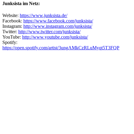
Junksista im Netz:
Website:
https://www.junksista.de/
Facebook:
https://www.facebook.com/junksista/
Instagram:
http://www.instagram.com/junksista/
Twitter:
http://www.twitter.com/junksista/
YouTube:
http://www.youtube.com/junksista/
Spotify:
https://open.spotify.com/artist/3ungAMkCzRLuMyqt5T3FQP