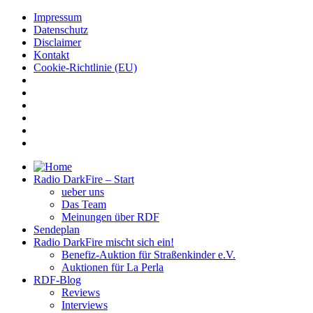
Impressum
Datenschutz
Disclaimer
Kontakt
Cookie-Richtlinie (EU)
Radio DarkFire – Start
ueber uns
Das Team
Meinungen über RDF
Sendeplan
Radio DarkFire mischt sich ein!
Benefiz-Auktion für Straßenkinder e.V.
Auktionen für La Perla
RDF-Blog
Reviews
Interviews