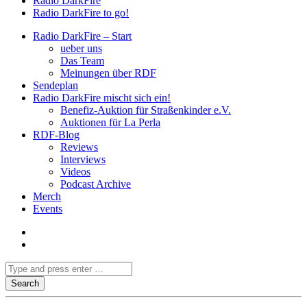
Radio DarkFire
Radio DarkFire to go!
Radio DarkFire – Start
ueber uns
Das Team
Meinungen über RDF
Sendeplan
Radio DarkFire mischt sich ein!
Benefiz-Auktion für Straßenkinder e.V.
Auktionen für La Perla
RDF-Blog
Reviews
Interviews
Videos
Podcast Archive
Merch
Events