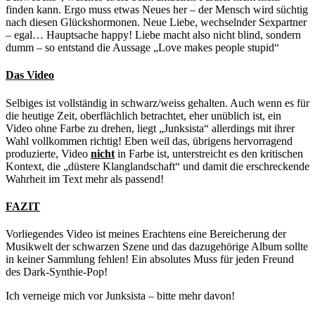
finden kann. Ergo muss etwas Neues her – der Mensch wird süchtig
nach diesen Glückshormonen. Neue Liebe, wechselnder Sexpartner
– egal… Hauptsache happy! Liebe macht also nicht blind, sondern
dumm – so entstand die Aussage „Love makes people stupid“
Das Video
Selbiges ist vollständig in schwarz/weiss gehalten. Auch wenn es für
die heutige Zeit, oberflächlich betrachtet, eher unüblich ist, ein
Video ohne Farbe zu drehen, liegt „Junksista“ allerdings mit ihrer
Wahl vollkommen richtig! Eben weil das, übrigens hervorragend
produzierte, Video
nicht
in Farbe ist, unterstreicht es den kritischen
Kontext, die „düstere Klanglandschaft“ und damit die erschreckende
Wahrheit im Text mehr als passend!
FAZIT
Vorliegendes Video ist meines Erachtens eine Bereicherung der
Musikwelt der schwarzen Szene und das dazugehörige Album sollte
in keiner Sammlung fehlen! Ein absolutes Muss für jeden Freund
des Dark-Synthie-Pop!
Ich verneige mich vor Junksista – bitte mehr davon!