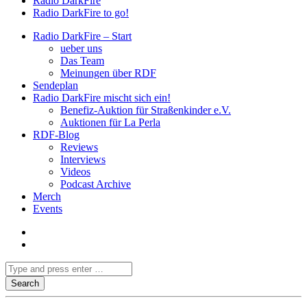
Radio DarkFire
Radio DarkFire to go!
Radio DarkFire – Start
ueber uns
Das Team
Meinungen über RDF
Sendeplan
Radio DarkFire mischt sich ein!
Benefiz-Auktion für Straßenkinder e.V.
Auktionen für La Perla
RDF-Blog
Reviews
Interviews
Videos
Podcast Archive
Merch
Events