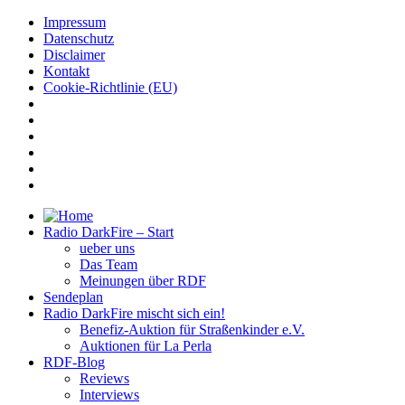
Impressum
Datenschutz
Disclaimer
Kontakt
Cookie-Richtlinie (EU)
Radio DarkFire – Start
ueber uns
Das Team
Meinungen über RDF
Sendeplan
Radio DarkFire mischt sich ein!
Benefiz-Auktion für Straßenkinder e.V.
Auktionen für La Perla
RDF-Blog
Reviews
Interviews