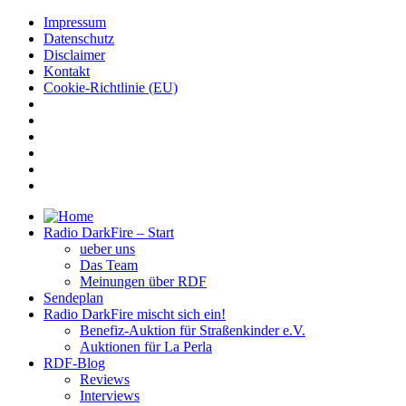
Impressum
Datenschutz
Disclaimer
Kontakt
Cookie-Richtlinie (EU)
Radio DarkFire – Start
ueber uns
Das Team
Meinungen über RDF
Sendeplan
Radio DarkFire mischt sich ein!
Benefiz-Auktion für Straßenkinder e.V.
Auktionen für La Perla
RDF-Blog
Reviews
Interviews