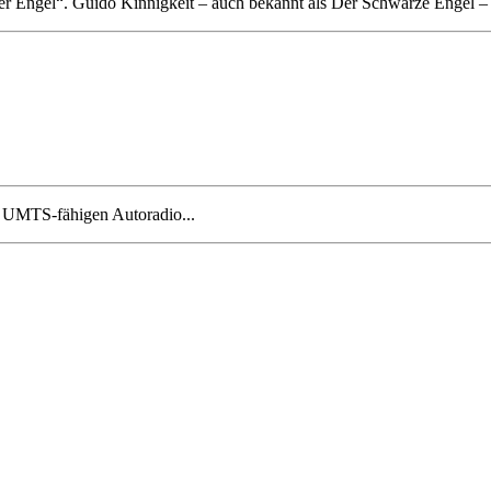
r Engel“. Guido Kinnigkeit – auch bekannt als Der Schwarze Engel – 
m UMTS-fähigen Autoradio...