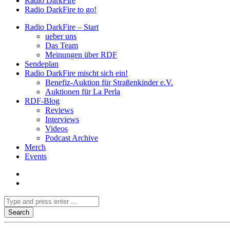
Radio DarkFire
Radio DarkFire to go!
Radio DarkFire – Start
ueber uns
Das Team
Meinungen über RDF
Sendeplan
Radio DarkFire mischt sich ein!
Benefiz-Auktion für Straßenkinder e.V.
Auktionen für La Perla
RDF-Blog
Reviews
Interviews
Videos
Podcast Archive
Merch
Events