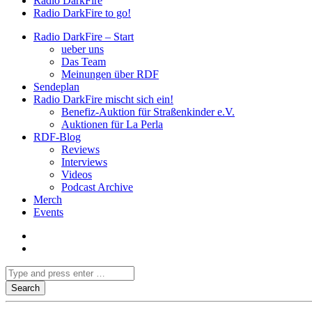
Radio DarkFire
Radio DarkFire to go!
Radio DarkFire – Start
ueber uns
Das Team
Meinungen über RDF
Sendeplan
Radio DarkFire mischt sich ein!
Benefiz-Auktion für Straßenkinder e.V.
Auktionen für La Perla
RDF-Blog
Reviews
Interviews
Videos
Podcast Archive
Merch
Events