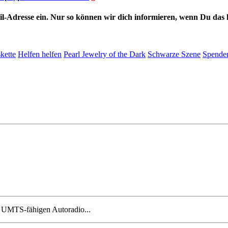
l-Adresse ein. Nur so können wir dich informieren, wenn Du das h
kette
Helfen helfen
Pearl Jewelry of the Dark
Schwarze Szene
Spende
m UMTS-fähigen Autoradio...