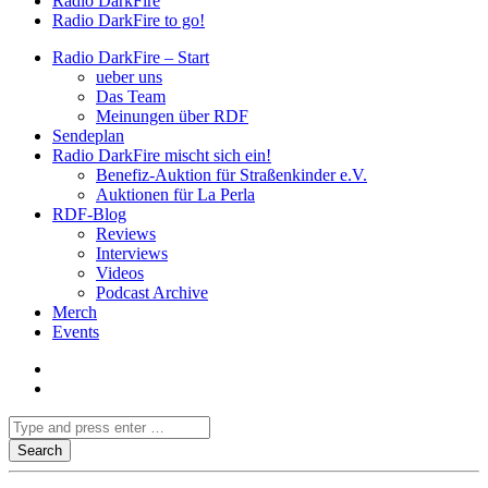
Radio DarkFire
Radio DarkFire to go!
Radio DarkFire – Start
ueber uns
Das Team
Meinungen über RDF
Sendeplan
Radio DarkFire mischt sich ein!
Benefiz-Auktion für Straßenkinder e.V.
Auktionen für La Perla
RDF-Blog
Reviews
Interviews
Videos
Podcast Archive
Merch
Events