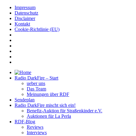
Impressum
Datenschutz
Disclaimer
Kontakt
Cookie-Richtlinie (EU)
Radio DarkFire – Start
ueber uns
Das Team
Meinungen über RDF
Sendeplan
Radio DarkFire mischt sich ein!
Benefiz-Auktion für Straßenkinder e.V.
Auktionen für La Perla
RDF-Blog
Reviews
Interviews