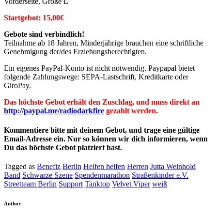
Vorderseite, Größe L
Startgebot: 15,00€
Gebote sind verbindlich!
Teilnahme ab 18 Jahren, Minderjährige brauchen eine schriftliche
Genehmigung der/des Erziehungsberechtigten.
Ein eigenes PayPal-Konto ist nicht notwendig. Paypapal bietet
folgende Zahlungswege: SEPA-Lastschrift, Kreditkarte oder
GiroPay.
Das höchste Gebot erhält den Zuschlag, und muss direkt an
http://paypal.me/radiodarkfire
gezahlt werden.
Kommentiere bitte mit deinem Gebot, und trage eine gültige
Email-Adresse ein. Nur so können wir dich informieren, wenn
Du das höchste Gebot platziert hast.
Tagged as
Benefiz
Berlin
Helfen helfen
Herren
Jutta Weinhold
Band
Schwarze Szene
Spendenmarathon
Straßenkinder e.V.
Streetteam Berlin
Support
Tanktop
Velvet Viper
weiß
Author