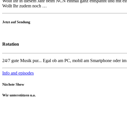
Wollt Ihr in diesem Jahr beim NCN einmal ganz entspannt und mit ei
Wollt Ihr zudem noch …
Jetzt auf Sendung
Rotation
24/7 gute Musik pur... Egal ob am PC, mobil am Smartphone oder i
Info and episodes
Nächste Show
Wir unterstützen u.a.