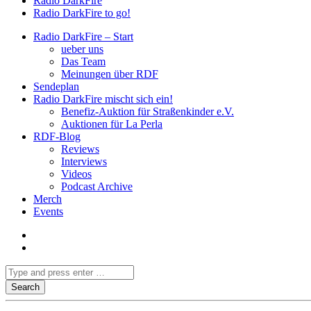
Radio DarkFire
Radio DarkFire to go!
Radio DarkFire – Start
ueber uns
Das Team
Meinungen über RDF
Sendeplan
Radio DarkFire mischt sich ein!
Benefiz-Auktion für Straßenkinder e.V.
Auktionen für La Perla
RDF-Blog
Reviews
Interviews
Videos
Podcast Archive
Merch
Events