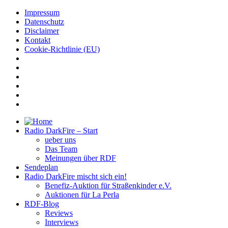
Impressum
Datenschutz
Disclaimer
Kontakt
Cookie-Richtlinie (EU)
Radio DarkFire – Start
ueber uns
Das Team
Meinungen über RDF
Sendeplan
Radio DarkFire mischt sich ein!
Benefiz-Auktion für Straßenkinder e.V.
Auktionen für La Perla
RDF-Blog
Reviews
Interviews