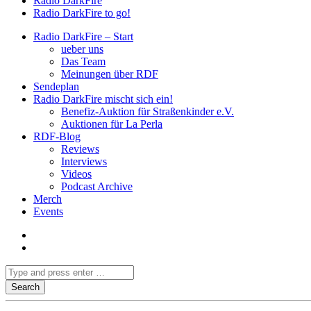
Radio DarkFire
Radio DarkFire to go!
Radio DarkFire – Start
ueber uns
Das Team
Meinungen über RDF
Sendeplan
Radio DarkFire mischt sich ein!
Benefiz-Auktion für Straßenkinder e.V.
Auktionen für La Perla
RDF-Blog
Reviews
Interviews
Videos
Podcast Archive
Merch
Events