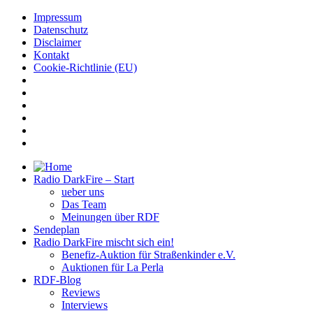
Impressum
Datenschutz
Disclaimer
Kontakt
Cookie-Richtlinie (EU)
Radio DarkFire – Start
ueber uns
Das Team
Meinungen über RDF
Sendeplan
Radio DarkFire mischt sich ein!
Benefiz-Auktion für Straßenkinder e.V.
Auktionen für La Perla
RDF-Blog
Reviews
Interviews