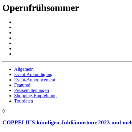
Opernfrühsommer
Allgemein
Event-Ankündigung
Event-Announcement
Featured
Pressemitteilungen
Shopping-Empfehlung
Tourdaten
0
COPPELIUS kündigen Jubliäumstour 2023 und meh