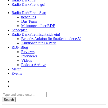
Radio DarkFire
Radio DarkFire to go!
Radio DarkFire – Start
ueber uns
Das Team
Meinungen über RDF
Sendeplan
Radio DarkFire mischt sich ein!
Benefiz-Auktion für Straßenkinder e.V.
Auktionen für La Perla
RDF-Blog
Reviews
Interviews
Videos
Podcast Archive
Merch
Events