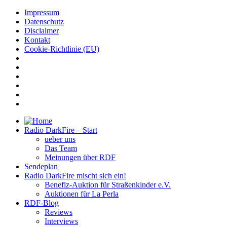
Impressum
Datenschutz
Disclaimer
Kontakt
Cookie-Richtlinie (EU)
Radio DarkFire – Start
ueber uns
Das Team
Meinungen über RDF
Sendeplan
Radio DarkFire mischt sich ein!
Benefiz-Auktion für Straßenkinder e.V.
Auktionen für La Perla
RDF-Blog
Reviews
Interviews