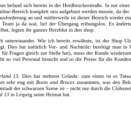
 befand sich bereits in der Herdbruckerstraße. In nur einer 
r online-Bereich komplett neu aufgebaut werden musste, da
sforderung an und mittlerweile ist dieser Bereich wieder etab
 Team ja da war, lief der Übergang reibungslos. Es änderte
lbst, legten ihr ganzes Herzblut in den shop.
ch untereinander. Wie ich bereits erwähnte, ist der Shop Ul
egt. Dies hat natürlich Vor- und Nachteile: benötigt man i
 für Fragen gleich zur Stelle hat), muss der Kunde wiederum i
icht so viel Personal braucht und so die Preise für die Kund
rland 13.
Dies hat mehrere Gründe: zum einen ist es Tatsa
ort sehr eng mit
Boots and Braces
zusammen, was den Beka
ptstadt der schwarzen Szene ist – nicht nur durch die Clubsz
nd 13
in Leipzig seine Heimat hat.