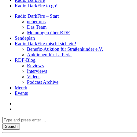
Radio DarkFire
Radio DarkFire to go!
Radio DarkFire – Start
ueber uns
Das Team
Meinungen über RDF
Sendeplan
Radio DarkFire mischt sich ein!
Benefiz-Auktion für Straßenkinder e.V.
Auktionen für La Perla
RDF-Blog
Reviews
Interviews
Videos
Podcast Archive
Merch
Events