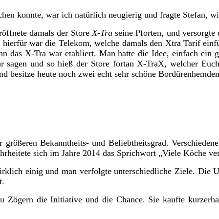
n konnte, war ich natürlich neugierig und fragte Stefan, w
röffnete damals der Store
X-Tra
seine Pforten, und versorgte
 hierfür war die Telekom, welche damals den Xtra Tarif einfü
nn das X-Tra war etabliert. Man hatte die Idee, einfach ei
r sagen und so hieß der Store fortan X-TraX, welcher Euch
 und besitze heute noch zwei echt sehr schöne Bordürenhemden
rößeren Bekanntheits- und Beliebtheitsgrad. Verschiedene 
hrheitete sich im Jahre 2014 das Sprichwort „Viele Köche ve
rklich einig und man verfolgte unterschiedliche Ziele. Die U
t.
u Zögern die Initiative und die Chance. Sie kaufte kurzer