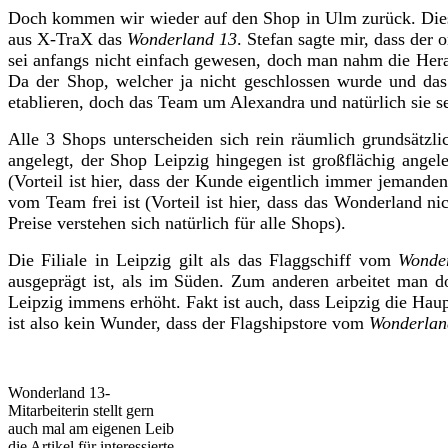
Doch kommen wir wieder auf den Shop in Ulm zurück. Dieser
aus X-TraX das
Wonderland 13
. Stefan sagte mir, dass de
sei anfangs nicht einfach gewesen, doch man nahm die Herau
Da der Shop, welcher ja nicht geschlossen wurde und das
etablieren, doch das Team um Alexandra und natürlich sie se
Alle 3 Shops unterscheiden sich rein räumlich grundsätzli
angelegt, der Shop Leipzig hingegen ist großflächig angel
(Vorteil ist hier, dass der Kunde eigentlich immer jemanden
vom Team frei ist (Vorteil ist hier, dass das Wonderland n
Preise verstehen sich natürlich für alle Shops).
Die Filiale in Leipzig gilt als das Flaggschiff vom
Wonde
ausgeprägt ist, als im Süden. Zum anderen arbeitet man d
Leipzig immens erhöht. Fakt ist auch, dass Leipzig die Hau
ist also kein Wunder, dass der Flagshipstore vom
Wonderla
Wonderland 13-
Mitarbeiterin stellt gern
auch mal am eigenen Leib
die Artikel für interessierte