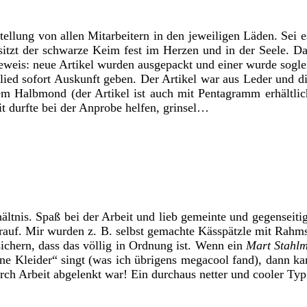
nstellung von allen Mitarbeitern in den jeweiligen Läden. Sei
 sitzt der schwarze Keim fest im Herzen und in der Seele. Da
weis: neue Artikel wurden ausgepackt und einer wurde sogle
glied sofort Auskunft geben. Der Artikel war aus Leder und 
nem Halbmond (der Artikel ist auch mit Pentagramm erhältlic
it durfte bei der Anprobe helfen, grinsel…
ältnis. Spaß bei der Arbeit und lieb gemeinte und gegenseit
rauf. Mir wurden z. B. selbst gemachte Kässpätzle mit Rahms
sichern, dass das völlig in Ordnung ist. Wenn ein
Mart Stahl
ne Kleider“ singt (was ich übrigens megacool fand), dann ka
rch Arbeit abgelenkt war! Ein durchaus netter und cooler Ty