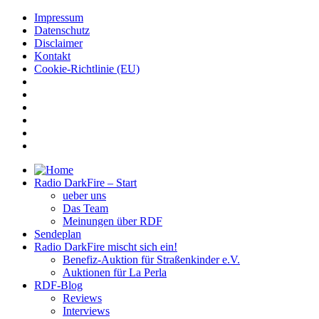
Impressum
Datenschutz
Disclaimer
Kontakt
Cookie-Richtlinie (EU)
Radio DarkFire – Start
ueber uns
Das Team
Meinungen über RDF
Sendeplan
Radio DarkFire mischt sich ein!
Benefiz-Auktion für Straßenkinder e.V.
Auktionen für La Perla
RDF-Blog
Reviews
Interviews