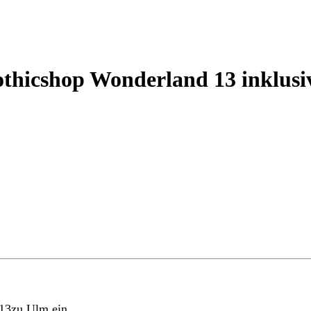
othicshop Wonderland 13 inklus
13zu Ulm ein.