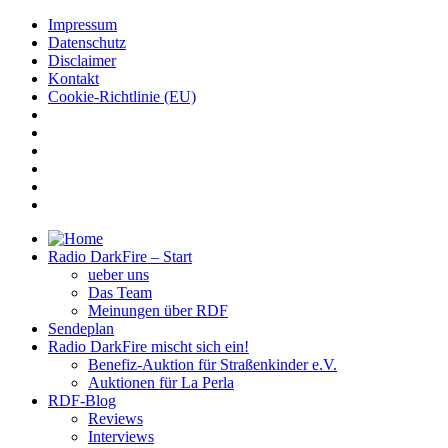
Impressum
Datenschutz
Disclaimer
Kontakt
Cookie-Richtlinie (EU)
Radio DarkFire – Start
ueber uns
Das Team
Meinungen über RDF
Sendeplan
Radio DarkFire mischt sich ein!
Benefiz-Auktion für Straßenkinder e.V.
Auktionen für La Perla
RDF-Blog
Reviews
Interviews