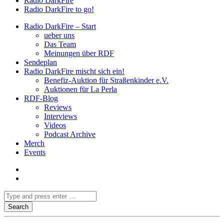
Radio DarkFire
Radio DarkFire to go!
Radio DarkFire – Start
ueber uns
Das Team
Meinungen über RDF
Sendeplan
Radio DarkFire mischt sich ein!
Benefiz-Auktion für Straßenkinder e.V.
Auktionen für La Perla
RDF-Blog
Reviews
Interviews
Videos
Podcast Archive
Merch
Events