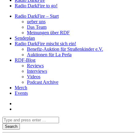
Radio DarkFire
Radio DarkFire to go!
Radio DarkFire – Start
ueber uns
Das Team
Meinungen über RDF
Sendeplan
Radio DarkFire mischt sich ein!
Benefiz-Auktion für Straßenkinder e.V.
Auktionen für La Perla
RDF-Blog
Reviews
Interviews
Videos
Podcast Archive
Merch
Events