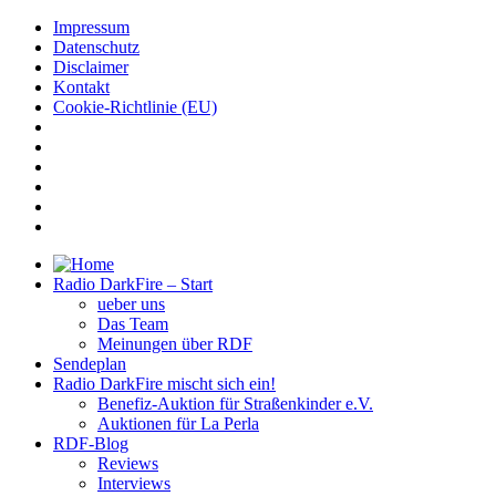
Impressum
Datenschutz
Disclaimer
Kontakt
Cookie-Richtlinie (EU)
Radio DarkFire – Start
ueber uns
Das Team
Meinungen über RDF
Sendeplan
Radio DarkFire mischt sich ein!
Benefiz-Auktion für Straßenkinder e.V.
Auktionen für La Perla
RDF-Blog
Reviews
Interviews