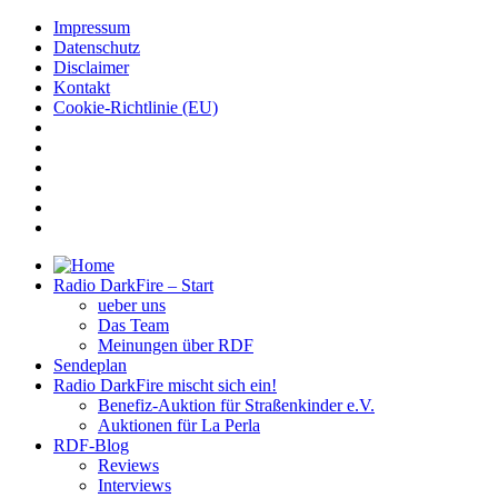
Impressum
Datenschutz
Disclaimer
Kontakt
Cookie-Richtlinie (EU)
Radio DarkFire – Start
ueber uns
Das Team
Meinungen über RDF
Sendeplan
Radio DarkFire mischt sich ein!
Benefiz-Auktion für Straßenkinder e.V.
Auktionen für La Perla
RDF-Blog
Reviews
Interviews