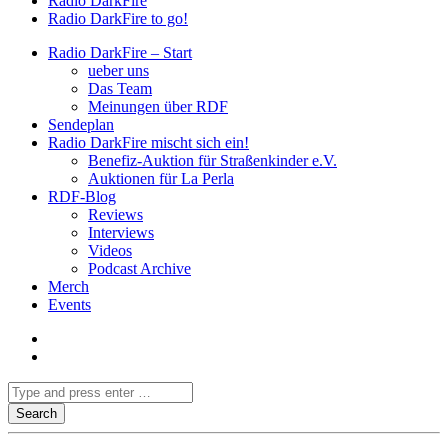
Radio DarkFire
Radio DarkFire to go!
Radio DarkFire – Start
ueber uns
Das Team
Meinungen über RDF
Sendeplan
Radio DarkFire mischt sich ein!
Benefiz-Auktion für Straßenkinder e.V.
Auktionen für La Perla
RDF-Blog
Reviews
Interviews
Videos
Podcast Archive
Merch
Events