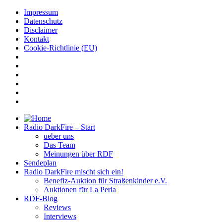
Impressum
Datenschutz
Disclaimer
Kontakt
Cookie-Richtlinie (EU)
Radio DarkFire – Start
ueber uns
Das Team
Meinungen über RDF
Sendeplan
Radio DarkFire mischt sich ein!
Benefiz-Auktion für Straßenkinder e.V.
Auktionen für La Perla
RDF-Blog
Reviews
Interviews