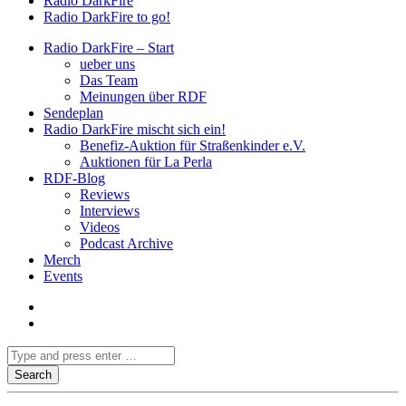
Radio DarkFire
Radio DarkFire to go!
Radio DarkFire – Start
ueber uns
Das Team
Meinungen über RDF
Sendeplan
Radio DarkFire mischt sich ein!
Benefiz-Auktion für Straßenkinder e.V.
Auktionen für La Perla
RDF-Blog
Reviews
Interviews
Videos
Podcast Archive
Merch
Events