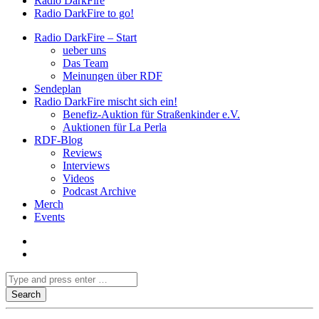
Radio DarkFire
Radio DarkFire to go!
Radio DarkFire – Start
ueber uns
Das Team
Meinungen über RDF
Sendeplan
Radio DarkFire mischt sich ein!
Benefiz-Auktion für Straßenkinder e.V.
Auktionen für La Perla
RDF-Blog
Reviews
Interviews
Videos
Podcast Archive
Merch
Events