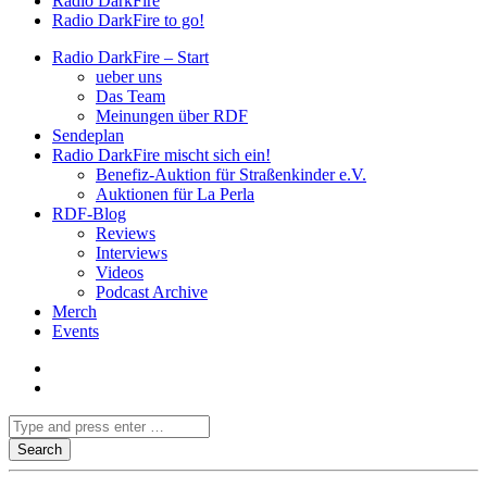
Radio DarkFire
Radio DarkFire to go!
Radio DarkFire – Start
ueber uns
Das Team
Meinungen über RDF
Sendeplan
Radio DarkFire mischt sich ein!
Benefiz-Auktion für Straßenkinder e.V.
Auktionen für La Perla
RDF-Blog
Reviews
Interviews
Videos
Podcast Archive
Merch
Events