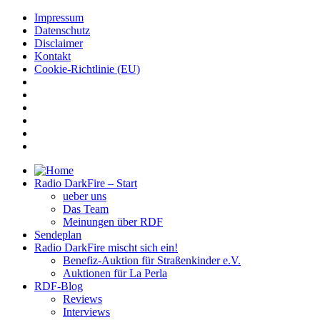
Impressum
Datenschutz
Disclaimer
Kontakt
Cookie-Richtlinie (EU)
Radio DarkFire – Start
ueber uns
Das Team
Meinungen über RDF
Sendeplan
Radio DarkFire mischt sich ein!
Benefiz-Auktion für Straßenkinder e.V.
Auktionen für La Perla
RDF-Blog
Reviews
Interviews