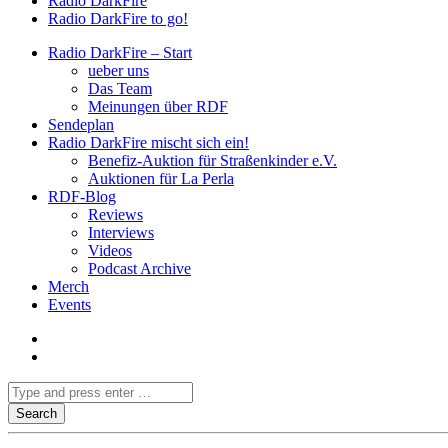
Radio DarkFire
Radio DarkFire to go!
Radio DarkFire – Start
ueber uns
Das Team
Meinungen über RDF
Sendeplan
Radio DarkFire mischt sich ein!
Benefiz-Auktion für Straßenkinder e.V.
Auktionen für La Perla
RDF-Blog
Reviews
Interviews
Videos
Podcast Archive
Merch
Events