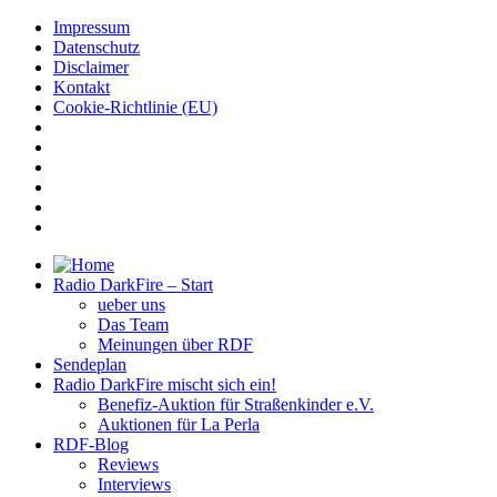
Impressum
Datenschutz
Disclaimer
Kontakt
Cookie-Richtlinie (EU)
Radio DarkFire – Start
ueber uns
Das Team
Meinungen über RDF
Sendeplan
Radio DarkFire mischt sich ein!
Benefiz-Auktion für Straßenkinder e.V.
Auktionen für La Perla
RDF-Blog
Reviews
Interviews