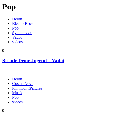
Pop
Berlin
Electro-Rock
Pop
Synthetixxx
Vadot
videos
0
Beende Deine Jugend – Vadot
Berlin
Cosma Nova
KingKongPictures
Musik
Pop
videos
0