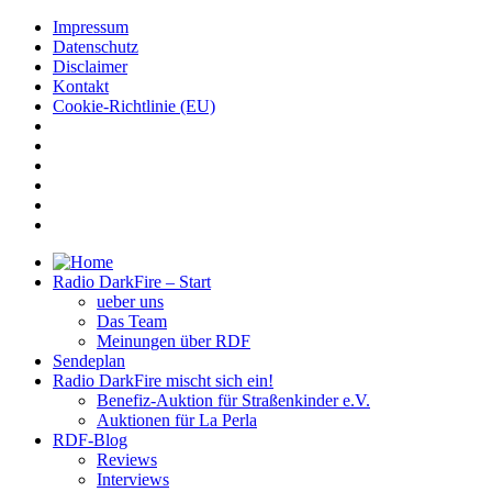
Impressum
Datenschutz
Disclaimer
Kontakt
Cookie-Richtlinie (EU)
Radio DarkFire – Start
ueber uns
Das Team
Meinungen über RDF
Sendeplan
Radio DarkFire mischt sich ein!
Benefiz-Auktion für Straßenkinder e.V.
Auktionen für La Perla
RDF-Blog
Reviews
Interviews