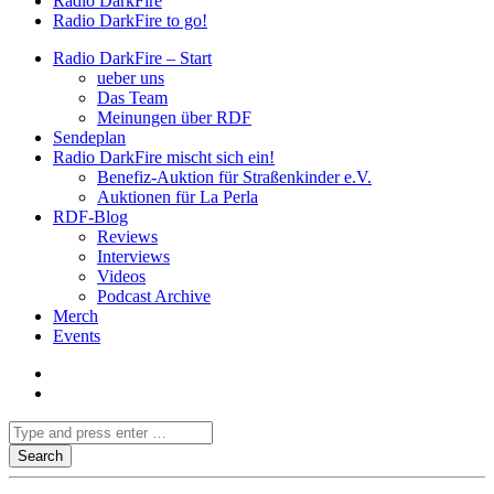
Radio DarkFire
Radio DarkFire to go!
Radio DarkFire – Start
ueber uns
Das Team
Meinungen über RDF
Sendeplan
Radio DarkFire mischt sich ein!
Benefiz-Auktion für Straßenkinder e.V.
Auktionen für La Perla
RDF-Blog
Reviews
Interviews
Videos
Podcast Archive
Merch
Events