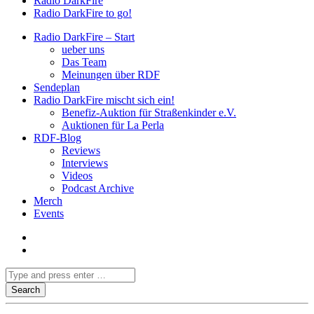
Radio DarkFire
Radio DarkFire to go!
Radio DarkFire – Start
ueber uns
Das Team
Meinungen über RDF
Sendeplan
Radio DarkFire mischt sich ein!
Benefiz-Auktion für Straßenkinder e.V.
Auktionen für La Perla
RDF-Blog
Reviews
Interviews
Videos
Podcast Archive
Merch
Events