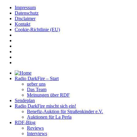
Impressum
Datenschutz
Disclaimer
Kontakt
Cookie-Richtlinie (EU)
Radio DarkFire – Start
ueber uns
Das Team
Meinungen über RDF
Sendeplan
Radio DarkFire mischt sich ein!
Benefiz-Auktion für Straßenkinder e.V.
Auktionen für La Perla
RDF-Blog
Reviews
Interviews