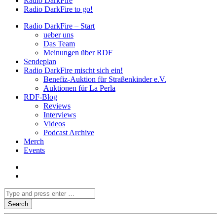
Radio DarkFire
Radio DarkFire to go!
Radio DarkFire – Start
ueber uns
Das Team
Meinungen über RDF
Sendeplan
Radio DarkFire mischt sich ein!
Benefiz-Auktion für Straßenkinder e.V.
Auktionen für La Perla
RDF-Blog
Reviews
Interviews
Videos
Podcast Archive
Merch
Events