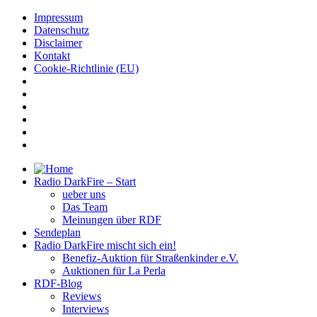
Impressum
Datenschutz
Disclaimer
Kontakt
Cookie-Richtlinie (EU)
Radio DarkFire – Start
ueber uns
Das Team
Meinungen über RDF
Sendeplan
Radio DarkFire mischt sich ein!
Benefiz-Auktion für Straßenkinder e.V.
Auktionen für La Perla
RDF-Blog
Reviews
Interviews