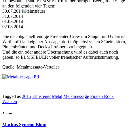
Zu bestaunen sind ELMSFEUER in der dortigen Beergarden Stage
an den folgenden vier Tagen:
30.07.2014
31.07.2014
01.08.2014
02.08.2014
Die mächtig spielfreudige Freibeuter-Crew um Sänger und Gitarrist
Wirti hofft laut eigener Aussage, dort möglichst vielen Säbelrasslern,
Piratenbräuten und Deckschrubbern zu begegnen.
Und die ein oder andere Überraschung wird es dabei auch noch
geben, so ELMSFEUER voller frenetischer Aufbruchstimmung.
Quelle: Metalmessage-Verteiler
Tagged as
2015
Elmsfeuer
Metal
Metalmessage
Piraten Rock
Wacken
Author
Markus Symeon Blum