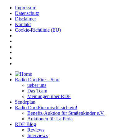
Impressum
Datenschutz
Disclaimer
Kontakt
Cookie-Richtlinie (EU)
Radio DarkFire – Start
ueber uns
Das Team
Meinungen über RDF
Sendeplan
Radio DarkFire mischt sich ein!
Benefiz-Auktion für Straßenkinder e.V.
Auktionen für La Perla
RDF-Blog
Reviews
Interviews