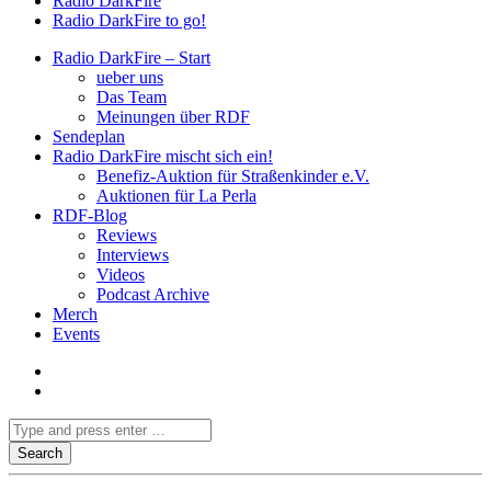
Radio DarkFire
Radio DarkFire to go!
Radio DarkFire – Start
ueber uns
Das Team
Meinungen über RDF
Sendeplan
Radio DarkFire mischt sich ein!
Benefiz-Auktion für Straßenkinder e.V.
Auktionen für La Perla
RDF-Blog
Reviews
Interviews
Videos
Podcast Archive
Merch
Events