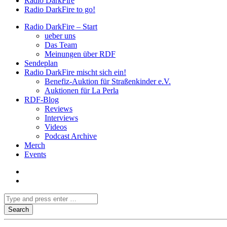
Radio DarkFire
Radio DarkFire to go!
Radio DarkFire – Start
ueber uns
Das Team
Meinungen über RDF
Sendeplan
Radio DarkFire mischt sich ein!
Benefiz-Auktion für Straßenkinder e.V.
Auktionen für La Perla
RDF-Blog
Reviews
Interviews
Videos
Podcast Archive
Merch
Events