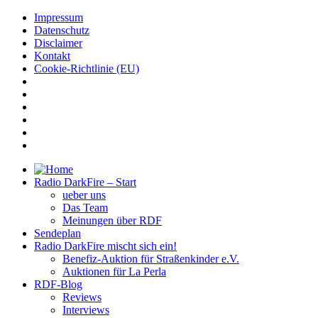
Impressum
Datenschutz
Disclaimer
Kontakt
Cookie-Richtlinie (EU)
Radio DarkFire – Start
ueber uns
Das Team
Meinungen über RDF
Sendeplan
Radio DarkFire mischt sich ein!
Benefiz-Auktion für Straßenkinder e.V.
Auktionen für La Perla
RDF-Blog
Reviews
Interviews