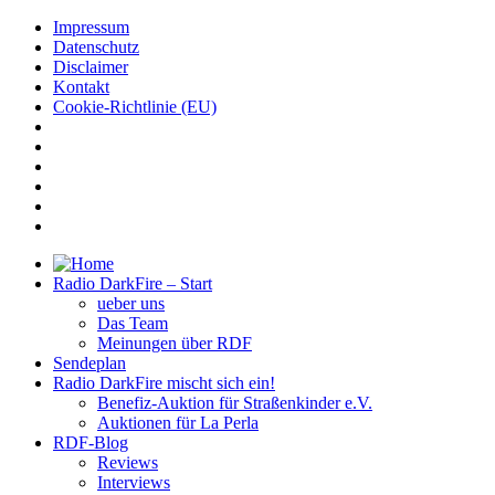
Impressum
Datenschutz
Disclaimer
Kontakt
Cookie-Richtlinie (EU)
Radio DarkFire – Start
ueber uns
Das Team
Meinungen über RDF
Sendeplan
Radio DarkFire mischt sich ein!
Benefiz-Auktion für Straßenkinder e.V.
Auktionen für La Perla
RDF-Blog
Reviews
Interviews