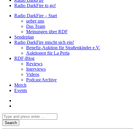
Radio DarkFire
Radio DarkFire to go!
Radio DarkFire – Start
ueber uns
Das Team
Meinungen über RDF
Sendeplan
Radio DarkFire mischt sich ein!
Benefiz-Auktion für Straßenkinder e.V.
Auktionen für La Perla
RDF-Blog
Reviews
Interviews
Videos
Podcast Archive
Merch
Events