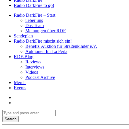
Radio DarkFire
Radio DarkFire to go!
Radio DarkFire – Start
ueber uns
Das Team
Meinungen über RDF
Sendeplan
Radio DarkFire mischt sich ein!
Benefiz-Auktion für Straßenkinder e.V.
Auktionen für La Perla
RDF-Blog
Reviews
Interviews
Videos
Podcast Archive
Merch
Events