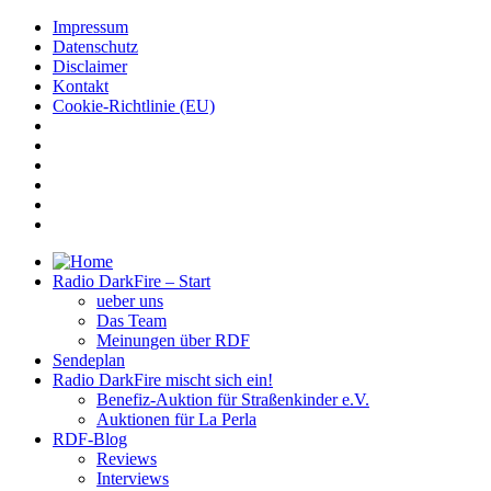
Impressum
Datenschutz
Disclaimer
Kontakt
Cookie-Richtlinie (EU)
Radio DarkFire – Start
ueber uns
Das Team
Meinungen über RDF
Sendeplan
Radio DarkFire mischt sich ein!
Benefiz-Auktion für Straßenkinder e.V.
Auktionen für La Perla
RDF-Blog
Reviews
Interviews