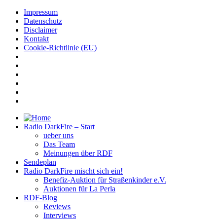
Impressum
Datenschutz
Disclaimer
Kontakt
Cookie-Richtlinie (EU)
Radio DarkFire – Start
ueber uns
Das Team
Meinungen über RDF
Sendeplan
Radio DarkFire mischt sich ein!
Benefiz-Auktion für Straßenkinder e.V.
Auktionen für La Perla
RDF-Blog
Reviews
Interviews