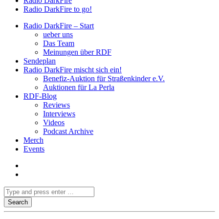
Radio DarkFire
Radio DarkFire to go!
Radio DarkFire – Start
ueber uns
Das Team
Meinungen über RDF
Sendeplan
Radio DarkFire mischt sich ein!
Benefiz-Auktion für Straßenkinder e.V.
Auktionen für La Perla
RDF-Blog
Reviews
Interviews
Videos
Podcast Archive
Merch
Events