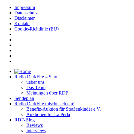
Impressum
Datenschutz
Disclaimer
Kontakt
Cookie-Richtlinie (EU)
Radio DarkFire – Start
ueber uns
Das Team
Meinungen über RDF
Sendeplan
Radio DarkFire mischt sich ein!
Benefiz-Auktion für Straßenkinder e.V.
Auktionen für La Perla
RDF-Blog
Reviews
Interviews