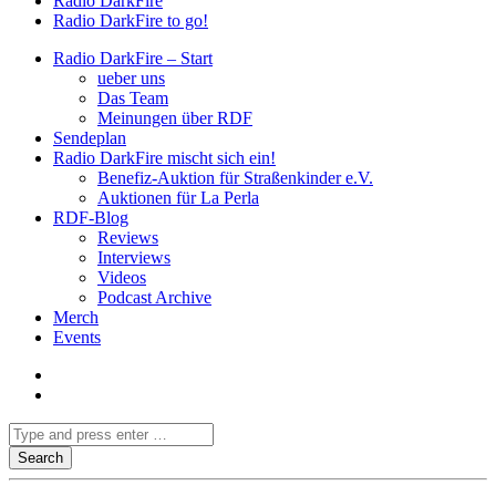
Radio DarkFire
Radio DarkFire to go!
Radio DarkFire – Start
ueber uns
Das Team
Meinungen über RDF
Sendeplan
Radio DarkFire mischt sich ein!
Benefiz-Auktion für Straßenkinder e.V.
Auktionen für La Perla
RDF-Blog
Reviews
Interviews
Videos
Podcast Archive
Merch
Events