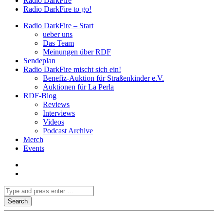
Radio DarkFire
Radio DarkFire to go!
Radio DarkFire – Start
ueber uns
Das Team
Meinungen über RDF
Sendeplan
Radio DarkFire mischt sich ein!
Benefiz-Auktion für Straßenkinder e.V.
Auktionen für La Perla
RDF-Blog
Reviews
Interviews
Videos
Podcast Archive
Merch
Events