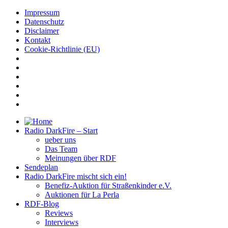
Impressum
Datenschutz
Disclaimer
Kontakt
Cookie-Richtlinie (EU)
Radio DarkFire – Start
ueber uns
Das Team
Meinungen über RDF
Sendeplan
Radio DarkFire mischt sich ein!
Benefiz-Auktion für Straßenkinder e.V.
Auktionen für La Perla
RDF-Blog
Reviews
Interviews