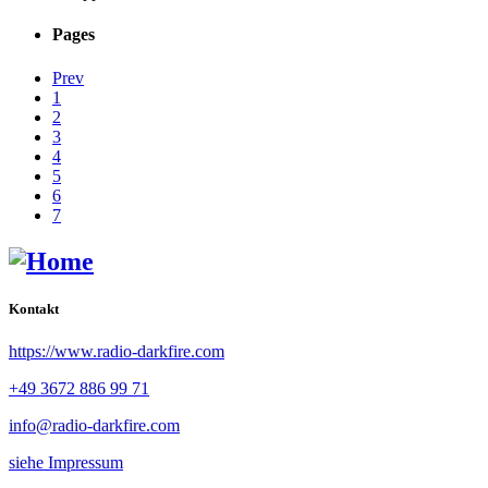
Pages
Prev
1
2
3
4
5
6
7
Kontakt
https://www.radio-darkfire.com
+49 3672 886 99 71
info@radio-darkfire.com
siehe Impressum