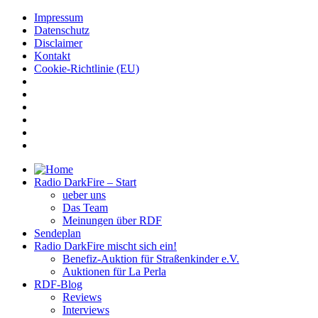
Impressum
Datenschutz
Disclaimer
Kontakt
Cookie-Richtlinie (EU)
Radio DarkFire – Start
ueber uns
Das Team
Meinungen über RDF
Sendeplan
Radio DarkFire mischt sich ein!
Benefiz-Auktion für Straßenkinder e.V.
Auktionen für La Perla
RDF-Blog
Reviews
Interviews