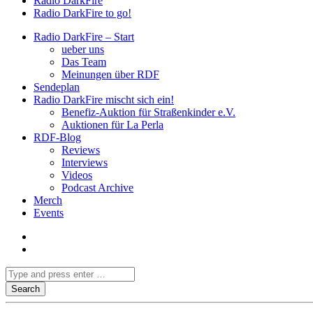
Radio DarkFire
Radio DarkFire to go!
Radio DarkFire – Start
ueber uns
Das Team
Meinungen über RDF
Sendeplan
Radio DarkFire mischt sich ein!
Benefiz-Auktion für Straßenkinder e.V.
Auktionen für La Perla
RDF-Blog
Reviews
Interviews
Videos
Podcast Archive
Merch
Events